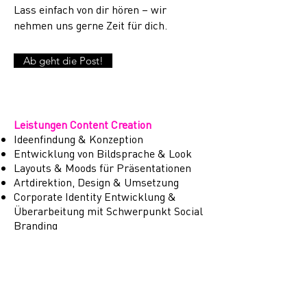
Lass einfach von dir hören – wir
nehmen uns gerne Zeit für dich.
Ab geht die Post!
Leistungen Content Creation
Ideenfindung & Konzeption
Entwicklung von Bildsprache & Look
Layouts & Moods für Präsentationen
Artdirektion, Design & Umsetzung
Corporate Identity Entwicklung &
Überarbeitung mit Schwerpunkt Social
Branding
Briefing und Projektübergabe an Social
Media Agenturen oder Social Media
Manager
Content Creation für Social Recruiting